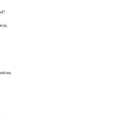
ad?
eja,
antan,
.