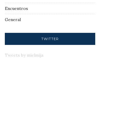
Encuentros
General
TWITTER
Tweets by mielmija