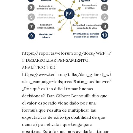
https://reports.weforum.org/docs/WEF_Future_of_
1. DESARROLLAR PENSAMIENTO
ANALÍTICO TED:
https://www.ted.com/talks/dan_gilbert_why_we_mak
utm_campaign=tedspread&utm_medium=referral&utm
¿Por qué es tan difícil tomar buenas
decisiones?. Dan Gilbert Bernouilli dijo que
el valor esperado viene dado por una
fórmula que resulta de multiplicar las
expectativas de éxito (probabilidad de que
ocurra) por el valor que tenga para
nosotros. Esta for una nos ayudaría a tomar