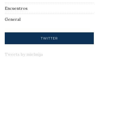
Encuentros
General
TWITTER
Tweets by mielmija