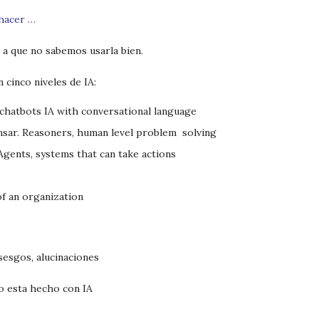
 hacer …
 a que no sabemos usarla bien.
 cinco niveles de IA:
chatbots IA with conversational language
nsar. Reasoners, human level problem
solving
gents, systems that can take actions
of an organization
sesgos, alucinaciones
o esta hecho con IA