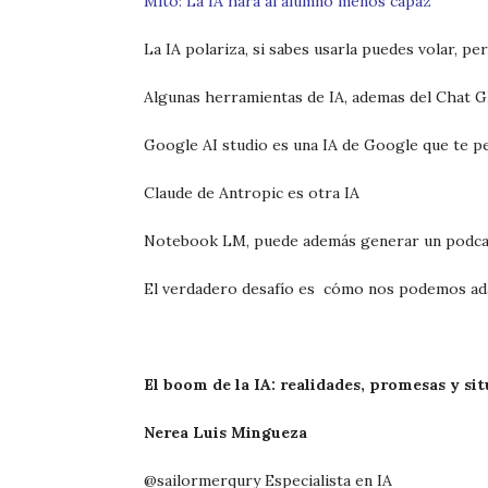
Mito: La IA hará al alumno menos capaz
La IA polariza, si sabes usarla puedes volar, pe
Algunas herramientas de IA, ademas del Chat G
Google AI studio es una IA de Google que te p
Claude de Antropic es otra IA
Notebook LM, puede además generar un podcast
El verdadero desafío es
cómo nos podemos adap
El boom de la IA: realidades, promesas y s
Nerea Luis Mingueza
@sailormerqury Especialista en IA