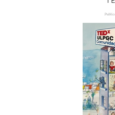
T
Public