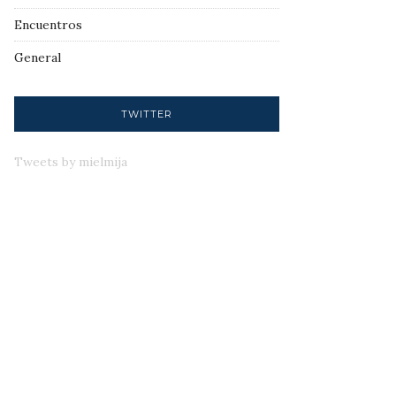
Encuentros
General
TWITTER
Tweets by mielmija