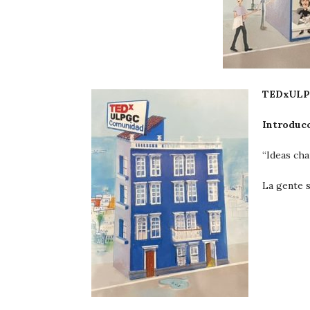
TEDxULP
Introduc
“Ideas cha
La gente 