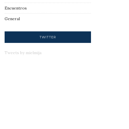
Encuentros
General
TWITTER
Tweets by mielmija