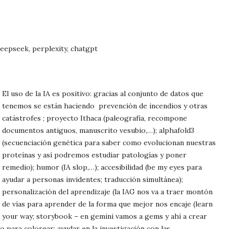
deepseek, perplexity, chatgpt
El uso de la IA es positivo: gracias al conjunto de datos que
tenemos se están haciendo
prevención de incendios y otras
catástrofes ; proyecto Ithaca (paleografía, recompone
documentos antiguos, manuscrito vesubio,…); alphafold3
(secuenciación genética para saber como evolucionan nuestras
proteínas y así podremos estudiar patologías y poner
remedio); humor (IA slop,…); accesibilidad (be my eyes para
ayudar a personas invidentes; traducción simultánea);
personalización del aprendizaje (la IAG nos va a traer montón
de vías para aprender de la forma que mejor nos encaje (learn
your way; storybook – en gemini vamos a gems y ahí a crear
o para colorear; ayudar en la investigación con las