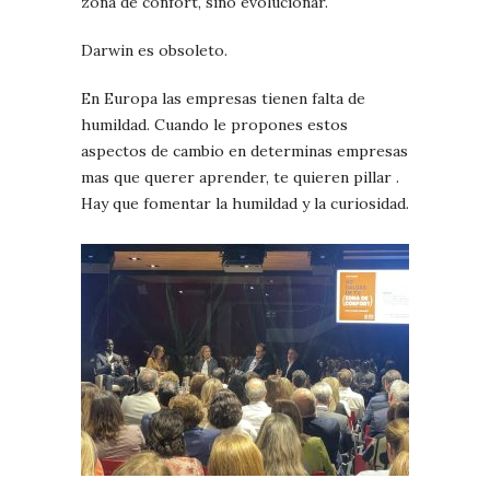
zona de confort, sino evolucionar.
Darwin es obsoleto.
En Europa las empresas tienen falta de
humildad. Cuando le propones estos
aspectos de cambio en determinas empresas
mas que querer aprender, te quieren pillar .
Hay que fomentar la humildad y la curiosidad.
0
Commen
QUI
TAMBI
TE
INTERE