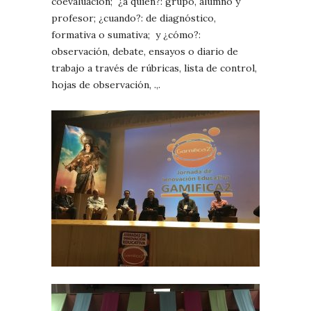
coevaluación; ¿a quién?: grupo, alumno y
profesor; ¿cuando?: de diagnóstico,
formativa o sumativa; y ¿cómo?:
observación, debate, ensayos o diario de
trabajo a través de rúbricas, lista de control,
hojas de observación, .,.
0
Commen
QUI
TAMBI
TE
INTERE